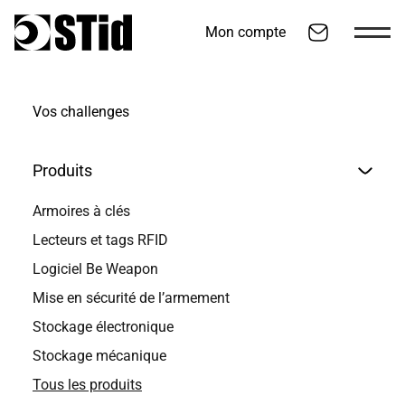
Mon compte
Aller au contenu
Vos challenges
Produits
Armoires à clés
Lecteurs et tags RFID
Logiciel Be Weapon
Mise en sécurité de l’armement
Stockage électronique
Be Weapon
Stockage mécanique
Tous les produits
Traçabilité d’équipements sensibles